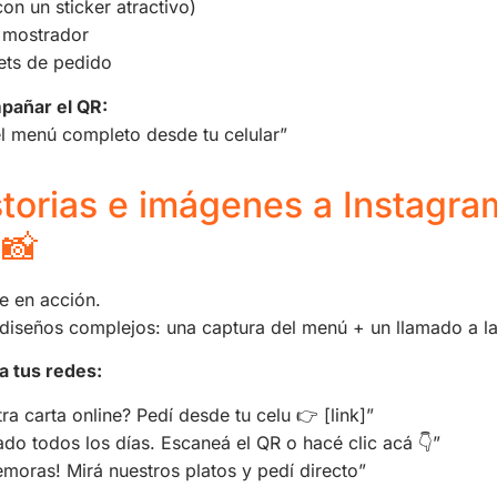
con un sticker atractivo)
 mostrador
kets de pedido
mpañar el QR:
el menú completo desde tu celular”
storias e imágenes a Instagra
📸
ne en acción.
diseños complejos: una captura del menú + un llamado a la
a tus redes:
tra carta online? Pedí desde tu celu 👉 [link]”
do todos los días. Escaneá el QR o hacé clic acá 👇”
emoras! Mirá nuestros platos y pedí directo”