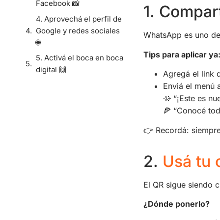
Facebook 📸
1. Compart
4. Aprovechá el perfil de
Google y redes sociales
WhatsApp es uno de l
🌐
Tips para aplicar ya
5. Activá el boca en boca
digital 🙌
Agregá el link 
Enviá el menú 
🥘 “¡Este es nu
🍕 “Conocé tod
👉 Recordá: siempre i
2.
Usá tu 
El QR sigue siendo c
¿Dónde ponerlo?