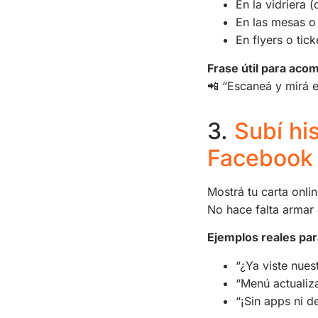
En la vidriera (
En las mesas o
En flyers o tic
Frase útil para aco
📲 “Escaneá y mirá 
3.
Subí hi
Facebook 
Mostrá tu carta onli
No hace falta armar 
Ejemplos reales par
“¿Ya viste nues
“Menú actualiza
“¡Sin apps ni d