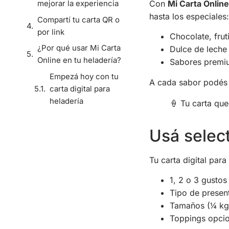
mejorar la experiencia
Con
Mi Carta Online
hasta los especiales:
Compartí tu carta QR o
por link
Chocolate, frutil
¿Por qué usar Mi Carta
Dulce de leche
Online en tu heladería?
Sabores premiu
Empezá hoy con tu
A cada sabor podés 
carta digital para
heladería
🍦 Tu carta que
Usá selec
Tu carta digital para
1, 2 o 3 gustos
Tipo de presen
Tamaños (¼ kg,
Toppings opcion