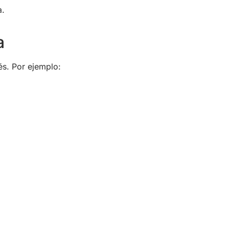
a.
a
és. Por ejemplo: