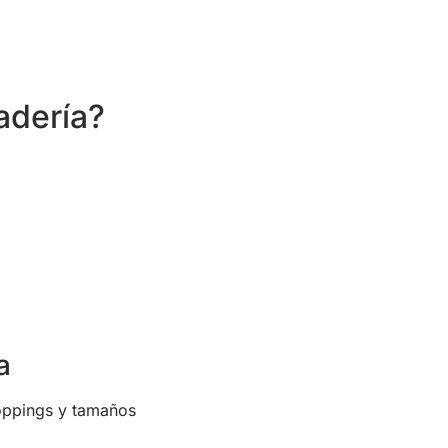
adería?
a
 toppings y tamaños